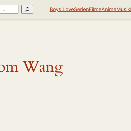
Boys Love
Serien
Filme
Anime
Musik
om Wang