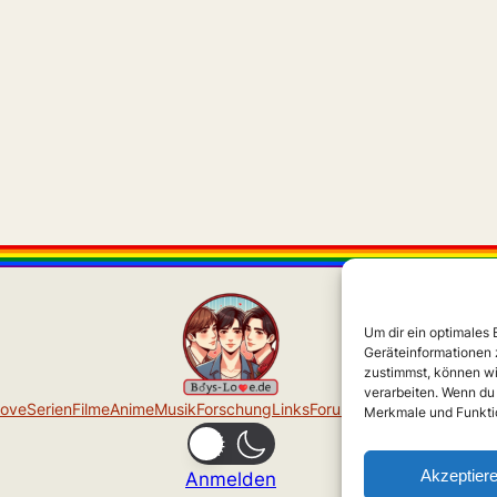
Um dir ein optimales
Geräteinformationen 
zustimmst, können wi
verarbeiten. Wenn du
Love
Serien
Filme
Anime
Musik
Forschung
Links
Forum
Über uns
Impressu
Merkmale und Funktio
Akzeptier
Anmelden