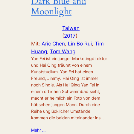
Dark Blue and
Moonlight
Taiwan
(
2017
)
Mit:
Aric Chen
, 
Lin Bo Rui
, 
Tim
Huang
, 
Tom Wang
Yan Fei ist ein junger Marketingdirektor
und Hai Qing träumt von einem
Kunststudium. Yan Fei hat einen
Freund, Jimmy. Hai Qing ist immer
noch Single. Als Hai Qing Yan Fei in
einem örtlichen Schwimmbad sieht,
macht er heimlich ein Foto von dem
hübschen jungen Mann. Durch eine
Reihe unglücklicher Umstände
kommen die beiden miteinander ins…
Mehr …