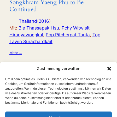
Songkhram Yaeng Phu to Be
Continued
Thailand
(
2016
)
Mit:
Bie Thassapak Hsu
,
Pchy Witwisit
Hiranyawongkul
,
Pop Pitcherpat Tanta
,
Top
Tawin Surachardkait
Mehr …
Zustimmung verwalten
Um dir ein optimales Erlebnis zu bieten, verwenden wir Technologien wie
Cookies, um Geräteinformationen zu speichern und/oder darauf
zuzugreifen. Wenn du diesen Technologien zustimmst, können wir Daten
wie das Surfverhalten oder eindeutige IDs auf dieser Website verarbeiten.
Wenn du deine Zustimmung nicht erteilst oder zurückziehst, können
bestimmte Merkmale und Funktionen beeinträchtigt werden.
Home
Boys Love
Serien
Filme
Anime
Musik
Forschung
Links
Forum