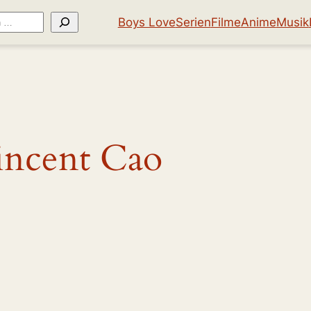
Boys Love
Serien
Filme
Anime
Musik
incent Cao