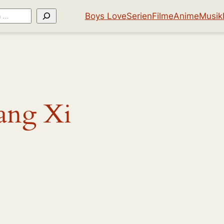
Boys Love
Serien
Filme
Anime
Musik
ang Xi