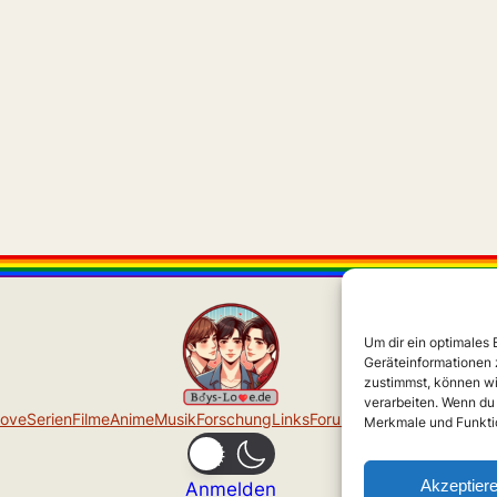
Um dir ein optimales
Geräteinformationen 
zustimmst, können wi
verarbeiten. Wenn du
Love
Serien
Filme
Anime
Musik
Forschung
Links
Forum
Über uns
Impressu
Merkmale und Funktio
Akzeptier
Anmelden