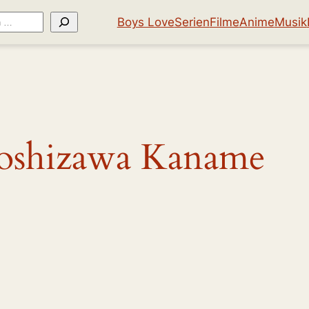
Boys Love
Serien
Filme
Anime
Musik
oshizawa Kaname