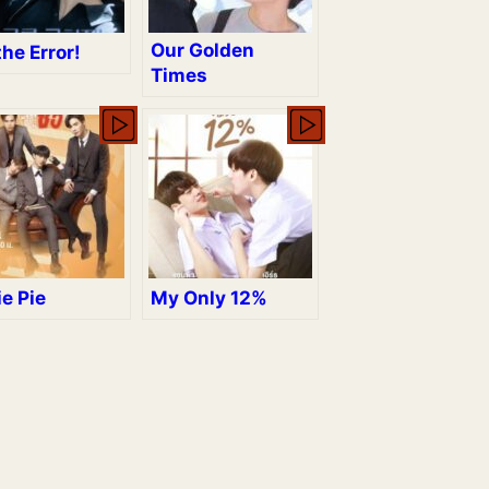
Our Golden
the Error!
Times
e Pie
My Only 12%