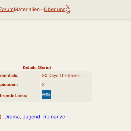
X
Forum
Materialien
Über uns
Instagram
Details (Serie)
annt als:
90 Days The Series;
Episoden:
8
hrende Links:
):
Drama
, 
Jugend
, 
Romanze