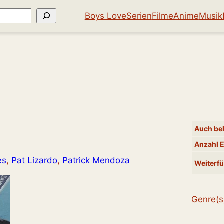
Boys Love
Serien
Filme
Anime
Musik
Auch bek
Anzahl 
es
, 
Pat Lizardo
, 
Patrick Mendoza
Weiterfü
Genre(s