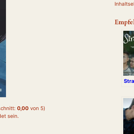
Inhalts
Empfe
Str
chnitt:
0,00
von 5
)
t sein.