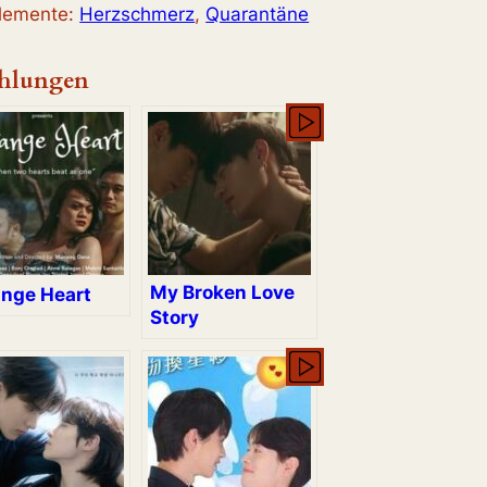
elemente:
Herzschmerz
, 
Quarantäne
hlungen
My Broken Love
ange Heart
Story