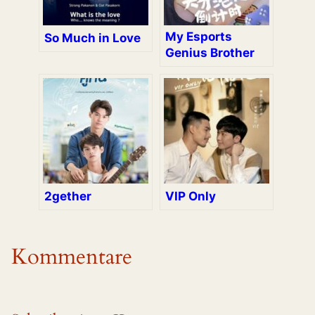
My Esports
So Much in Love
Genius Brother
2gether
VIP Only
Kommentare