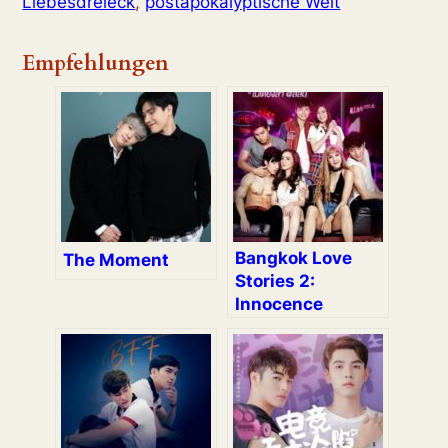
Liebesdreieck
,
postapokalyptische Welt
Empfehlungen
Bangkok Love
The Moment
Stories 2:
Innocence