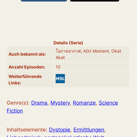
Details (Serie)
โอกาสอากาศ; A(ir) Moment, Okat
Auch bekannt als:
Akat
Anzahl Episoden:
10
Weiterführende
Links:
Genre(s):
Drama
,
Mystery
,
Romanze
,
Science
Fiction
Inhaltselemente:
Dystopie
,
Ermittlungen
,