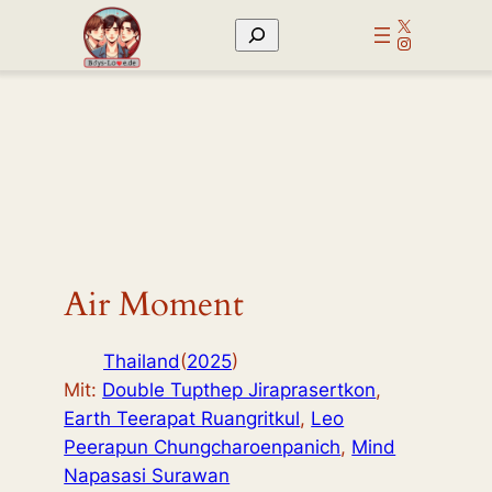
Zum
X
Suchen
Inhalt
Instagram
springen
Air Moment
Thailand
(
2025
)
Mit:
Double Tupthep Jiraprasertkon
,
Earth Teerapat Ruangritkul
,
Leo
Peerapun Chungcharoenpanich
,
Mind
Napasasi Surawan