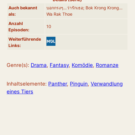
Auch bekannt
บอกกรงๆ…ว่ารักเธอ; Bok Krong Krong…
als:
Wa Rak Thoe
Anzahl
10
Episoden:
Weiterführende
Links:
Genre(s):
Drama
,
Fantasy
,
Komödie
,
Romanze
Inhaltselemente:
Panther
,
Pinguin
,
Verwandlung
eines Tiers