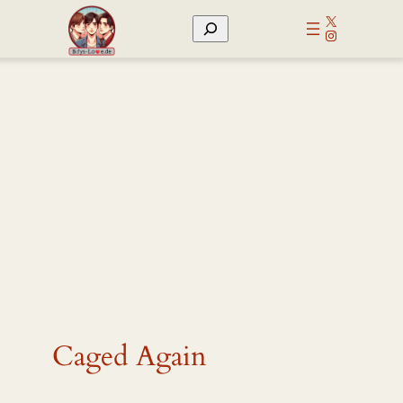
Zum
X
Suchen
Inhalt
Instagram
springen
Caged Again