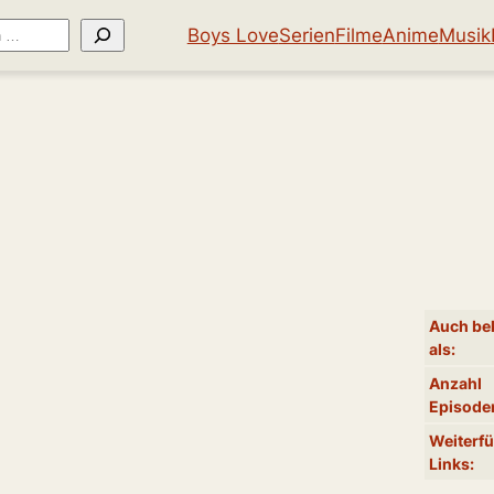
Boys Love
Serien
Filme
Anime
Musik
Auch be
als:
Anzahl
Episode
Weiterf
Links: