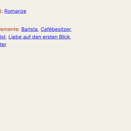
):
Romanze
elemente:
Barista
, 
Cafébesitzer
, 
ist
, 
Liebe auf den ersten Blick
, 
ter