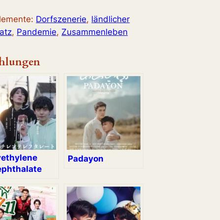
elemente:
Dorfszenerie
, 
ländlicher
atz
, 
Pandemie
, 
Zusammenleben
hlungen
yethylene
Padayon
ephthalate