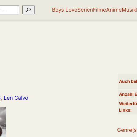
Boys Love
Serien
Filme
Anime
Musik
Auch bek
Anzahl 
o
, 
Len Calvo
Weiterf
Links:
Genre(s