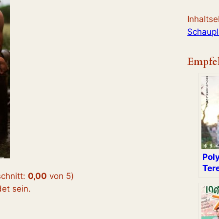
Inhalts
Schaupl
Empfe
Pol
Ter
chnitt:
0,00
von 5
)
t sein.