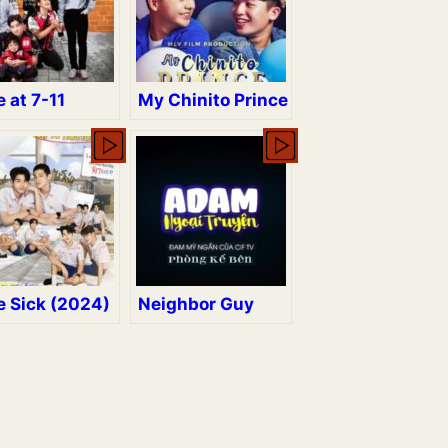
 at 7-11
My Chinito Prince
e Sick (2024)
Neighbor Guy