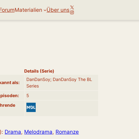
X
Forum
Materialien
Über uns
Instagram
Details (Serie)
DanDanSoy; DanDanSoy The BL
annt als:
Series
Episoden:
5
ührende
):
Drama
, 
Melodrama
, 
Romanze