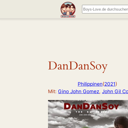
Zum
Suchen
Inhalt
springen
DanDanSoy
Philippinen
(
2021
)
Mit:
Gino John Gomez
, 
John Gil C