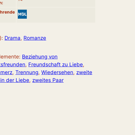
n:
ührende
):
Drama
, 
Romanze
elemente:
Beziehung von
tsfreunden
, 
Freundschaft zu Liebe
, 
hmerz
, 
Trennung
, 
Wiedersehen
, 
zweite
in der Liebe
, 
zweites Paar