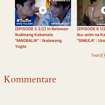
[EPISODE 5 2/2] In Between
[EPISODE 6 1/
Ikalimang Kabanata
Ika-anim na K
"MAGBALIK" : Ikalawang
"SIMULA" : Un
Yugto
1
von
3
Kommentare