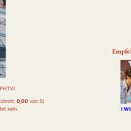
Empfe
PHTV)
chnitt:
0,00
von 5
)
t sein.
I Wi