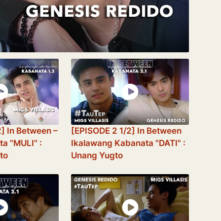
] In Between –
[EPISODE 2 1/2] In Between
a "MULI" :
Ikalawang Kabanata "DATI" :
to
Unang Yugto