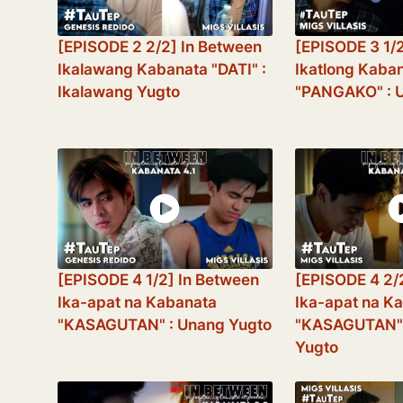
[EPISODE 2 2/2] In Between
[EPISODE 3 1/
Ikalawang Kabanata "DATI" :
Ikatlong Kaba
Ikalawang Yugto
"PANGAKO" : 
[EPISODE 4 1/2] In Between
[EPISODE 4 2/
Ika-apat na Kabanata
Ika-apat na K
"KASAGUTAN" : Unang Yugto
"KASAGUTAN" 
Yugto