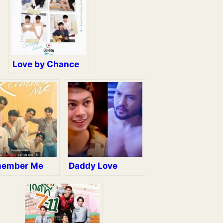
Love by Chance
ember Me
Daddy Love