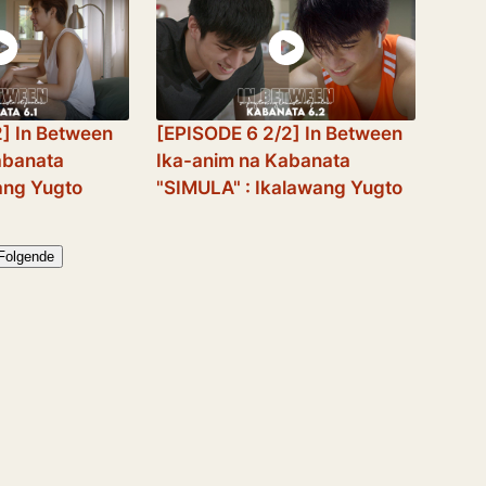
2] In Between
[EPISODE 6 2/2] In Between
abanata
Ika-anim na Kabanata
ang Yugto
"SIMULA" : Ikalawang Yugto
Folgende