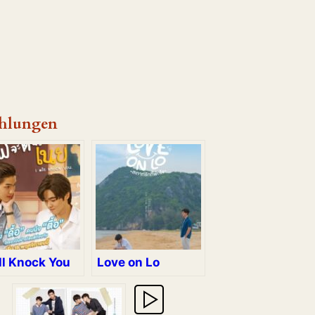
hlungen
ll Knock You
Love on Lo