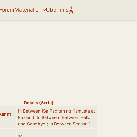
X
Forum
Materialien
Über uns
Instagram
Details (Serie)
In Between (Sa Pagitan ng Kamusta at
kannt
Paalam); In Between (Between Hello
and Goodbye); In Between Season 1
14