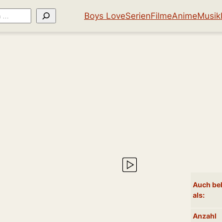
Boys Love
Serien
Filme
Anime
Musik
Auch be
als:
Anzahl