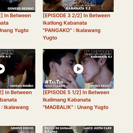
2] In Between
[EPISODE 3 2/2] In Between
nata
Ikatlong Kabanata
Unang Yugto
"PANGAKO" : Ikalawang
Yugto
2] In Between
[EPISODE 5 1/2] In Between
abanata
Ikalimang Kabanata
: Ikalawang
"MAGBALIK" : Unang Yugto