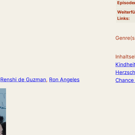
Episode
Weiterf
Links:
Genre(s
Inhalts
Kindhei
Herzsc
 
Renshi de Guzman
, 
Ron Angeles
Chance 