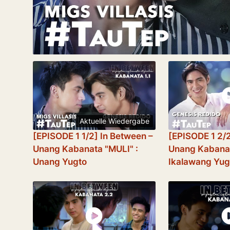
Aktuelle Wiedergabe
[EPISODE 1 1/2] In Between –
[EPISODE 1 2/2
Unang Kabanata "MULI" :
Unang Kabanat
Unang Yugto
Ikalawang Yug