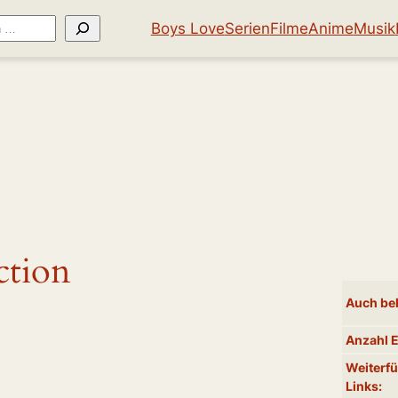
Boys Love
Serien
Filme
Anime
Musik
ction
Auch bek
Anzahl 
Weiterf
Links: