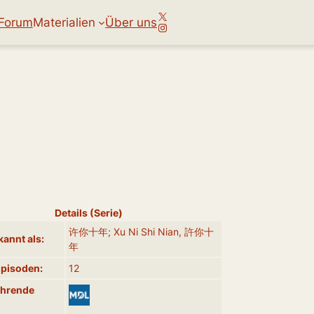
X
Forum
Materialien
Über uns
Instagram
Details (Serie)
许你十年; Xu Ni Shi Nian, 許你十
annt als:
年
Episoden:
12
ührende