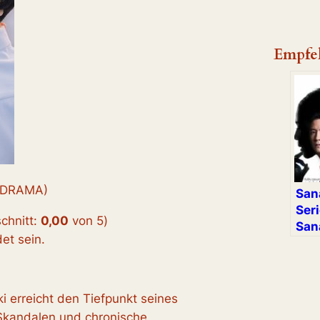
Empfe
 DRAMA)
San
Ser
chnitt:
0,00
von 5
)
San
t sein.
i erreicht den Tiefpunkt seines
Skandalen und chronische