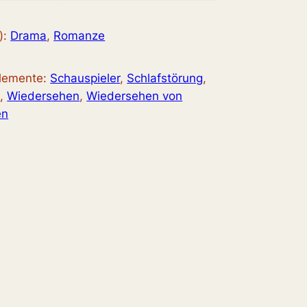
):
Drama
, 
Romanze
elemente:
Schauspieler
, 
Schlafstörung
, 
l
, 
Wiedersehen
, 
Wiedersehen von
en