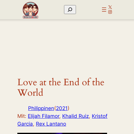
Zum
X
Suchen
Inhalt
Instagram
springen
Love at the End of the
World
Philippinen
(
2021
)
Mit:
Elijah Filamor
,
Khalid Ruiz
,
Kristof
Garcia
,
Rex Lantano