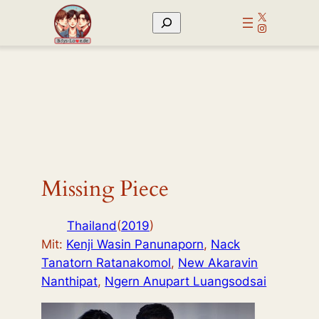
Zum
X
Suchen
Inhalt
Instagram
springen
Missing Piece
Thailand
(
2019
)
Mit:
Kenji Wasin Panunaporn
,
Nack
Tanatorn Ratanakomol
,
New Akaravin
Nanthipat
,
Ngern Anupart Luangsodsai