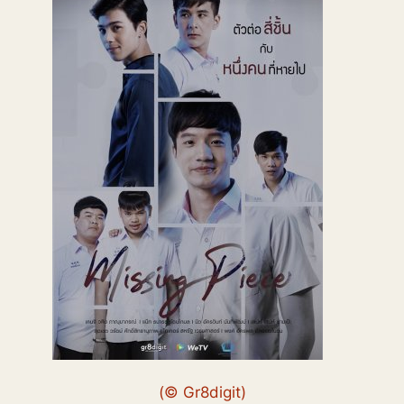
(© Gr8digit)