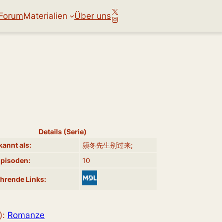
X
Forum
Materialien
Über uns
Instagram
Details (Serie)
annt als:
颜冬先生别过来;
Episoden:
10
hrende Links:
):
Romanze