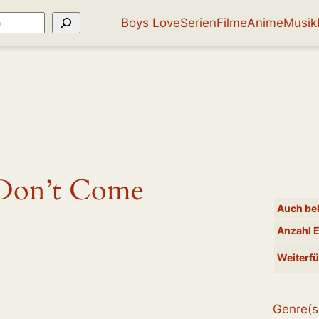
Boys Love
Serien
Filme
Anime
Musik
Don’t Come
Auch bek
Anzahl 
Weiterfü
Genre(s