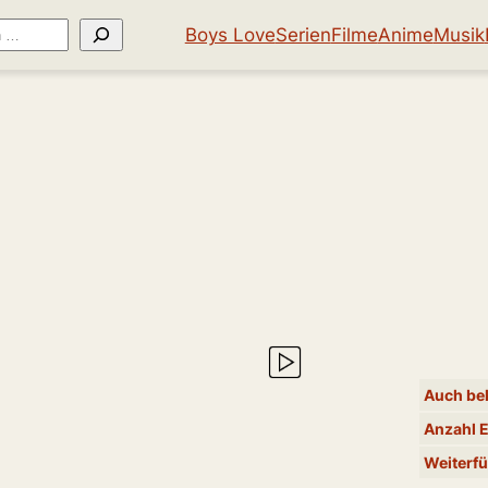
Boys Love
Serien
Filme
Anime
Musik
Auch bek
Anzahl 
Weiterfü