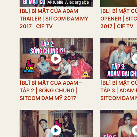
Aktuelle Wiedergabe
[BL] BÍ MẬT CỦA ADAM –
[BL] BÍ MẬT 
TRAILER | SITCOM ĐAM MỸ
OPENER | SI
2017 | CiF TV
2017 | CiF TV
[BL] BÍ MẬT CỦA ADAM –
[BL] BÍ MẬT 
TẬP 2 | SỐNG CHUNG |
TẬP 3 | ADAM 
SITCOM ĐAM MỸ 2017
SITCOM ĐAM 