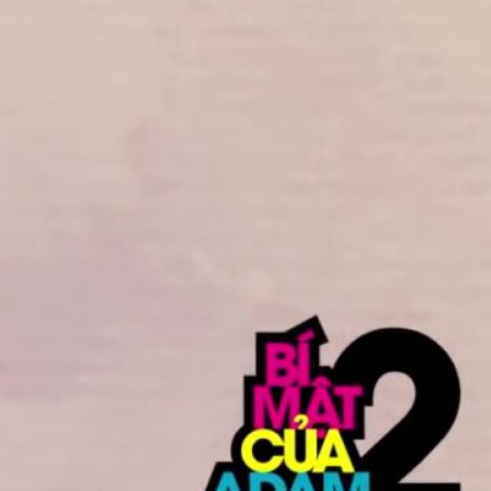
Empfe
A M
Def
of 