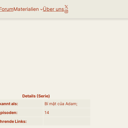
X
Forum
Materialien
Über uns
Instagram
Details (Serie)
annt als:
Bí mật của Adam;
Episoden:
14
hrende Links: