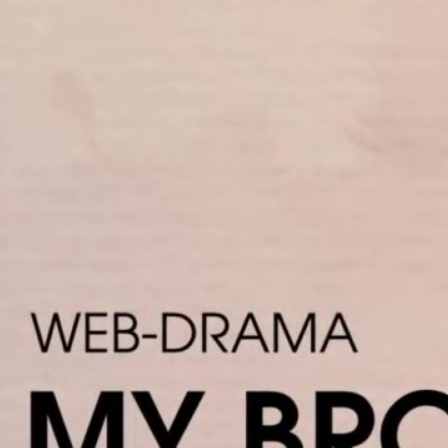
hlungen
an Who
In Your Heart
ies the World
BL 2024