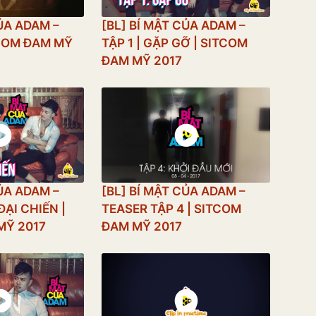
CỦA ADAM –
[BL] BÍ MẬT CỦA ADAM –
TCOM ĐAM MỸ
TẬP 1 | GẶP GỠ | SITCOM
ĐAM MỸ 2017
CỦA ADAM –
[BL] BÍ MẬT CỦA ADAM –
ĐẠI CHIẾN |
TEASER TẬP 4 | SITCOM
MỸ 2017
ĐAM MỸ 2017