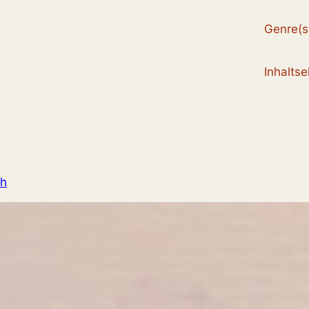
Genre(s
Inhalts
nh