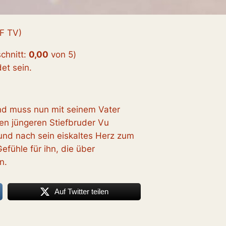
F TV)
chnitt:
0,00
von 5
)
t sein.
und muss nun mit seinem Vater
en jüngeren Stiefbruder Vu
und nach sein eiskaltes Herz zum
fühle für ihn, die über
n.
Auf Twitter teilen