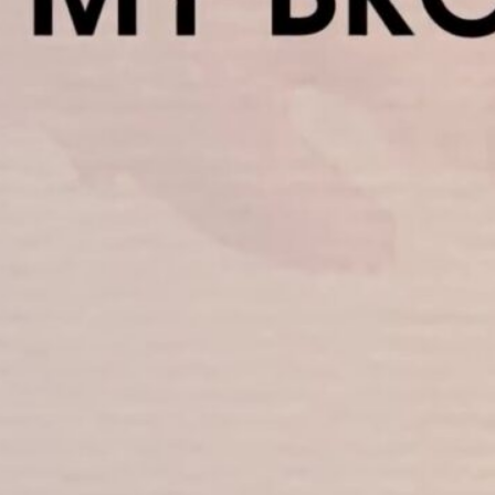
My Sky
Yandai Byway
et
No.10
The Edge of