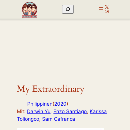
Zum
X
Suchen
Inhalt
Instagram
springen
My Extraordinary
Philippinen
(
2020
)
Mit:
Darwin Yu
,
Enzo Santiago
,
Karissa
Toliongco
,
Sam Cafranca