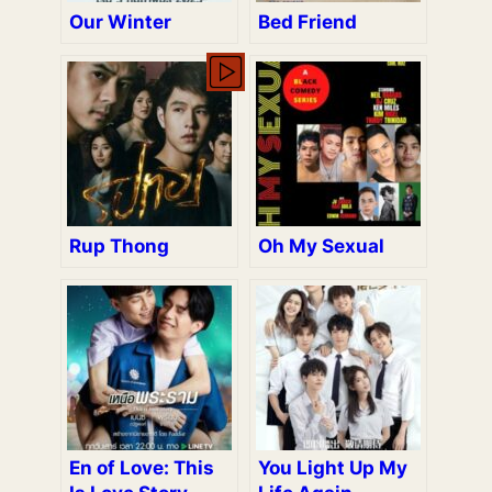
Our Winter
Bed Friend
Rup Thong
Oh My Sexual
En of Love: This
You Light Up My