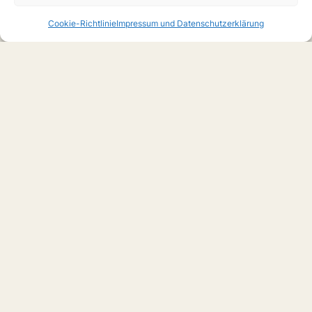
Cookie-Richtlinie
Impressum und Datenschutzerklärung
Home
Boys Love
Serien
Filme
Anime
Musik
Forschung
Links
Forum
X
Instagram
Über uns
Impressum
Anmelden
© Boys-Love.de (2025)