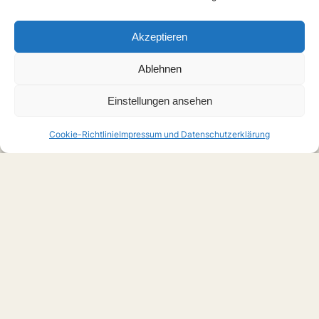
Akzeptieren
Ablehnen
Einstellungen ansehen
Cookie-Richtlinie
Impressum und Datenschutzerklärung
Home
Boys Love
Serien
Filme
Anime
Musik
Forschung
Links
Forum
X
Instagram
Über uns
Impressum