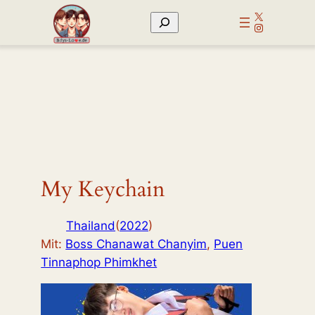
Zum
X
Suchen
Inhalt
Instagram
springen
My Keychain
Thailand
(
2022
)
Mit:
Boss Chanawat Chanyim
,
Puen
Tinnaphop Phimkhet