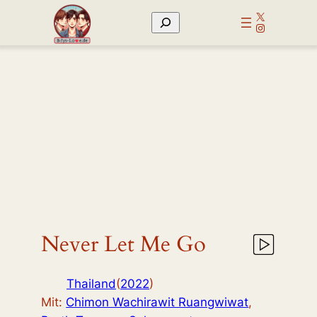
Zum
X
Suchen
Inhalt
Instagram
springen
Never Let Me Go
Thailand
(
2022
)
Mit:
Chimon Wachirawit Ruangwiwat
,