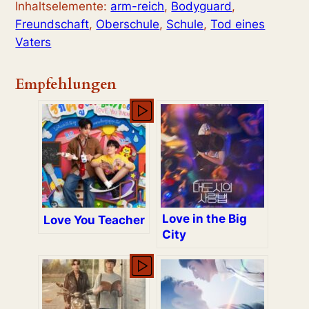
Inhaltselemente:
arm-reich
,
Bodyguard
,
Freundschaft
,
Oberschule
,
Schule
,
Tod eines
Vaters
Empfehlungen
Love in the Big
Love You Teacher
City