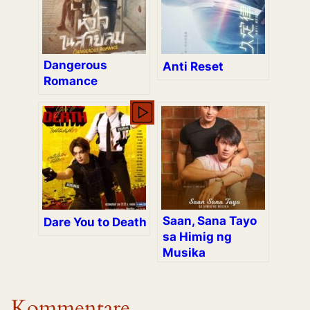
Dangerous
Anti Reset
Romance
Saan, Sana Tayo
Dare You to Death
sa Himig ng
Musika
Kommentare