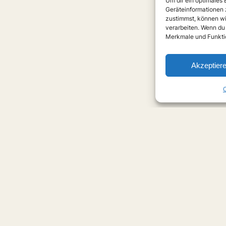
Um dir ein optimales
Geräteinformationen 
zustimmst, können wi
verarbeiten. Wenn du
Merkmale und Funktio
Akzeptier
C
Love
Serien
Filme
Anime
Musik
Forschung
Links
Forum
Über uns
Impressu
Anmelden