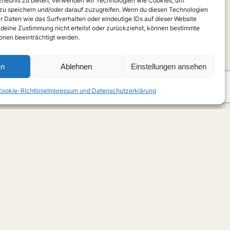
 Erlebnis zu bieten, verwenden wir Technologien wie Cookies, um
zu speichern und/oder darauf zuzugreifen. Wenn du diesen Technologien
r Daten wie das Surfverhalten oder eindeutige IDs auf dieser Website
 deine Zustimmung nicht erteilst oder zurückziehst, können bestimmte
nen beeinträchtigt werden.
en
Ablehnen
Einstellungen ansehen
ookie-Richtlinie
Impressum und Datenschutzerklärung
X
Instagram
m