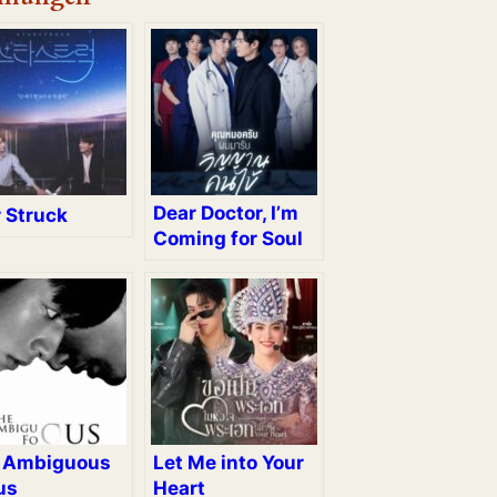
Dear Doctor, I’m
r Struck
Coming for Soul
 Ambiguous
Let Me into Your
us
Heart