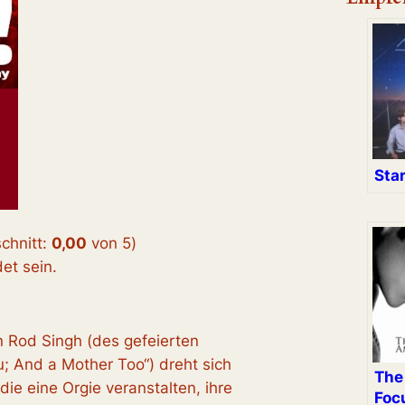
Sta
chnitt:
0,00
von 5
)
t sein.
n Rod Singh (des gefeierten
; And a Mother Too“) dreht sich
The
ie eine Orgie veranstalten, ihre
Foc