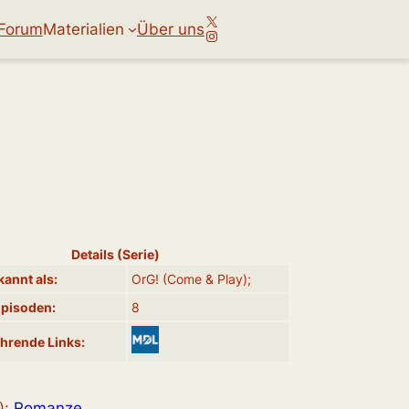
X
Forum
Materialien
Über uns
Instagram
Details (Serie)
annt als:
OrG! (Come & Play);
Episoden:
8
hrende Links:
):
Romanze