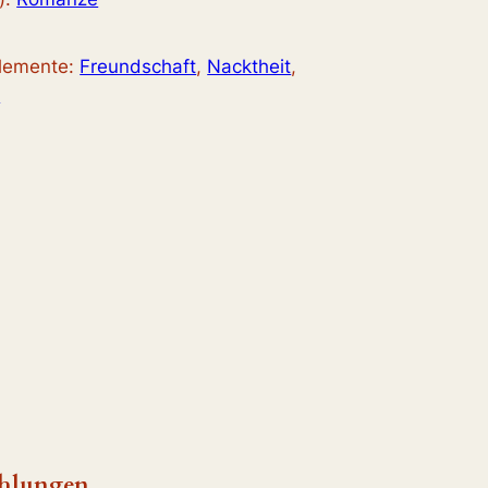
elemente:
Freundschaft
, 
Nacktheit
, 
e
hlungen