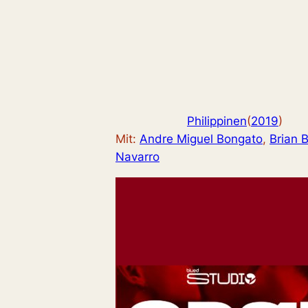
Philippinen
(
2019
)
Mit:
Andre Miguel Bongato
, 
Brian 
Navarro