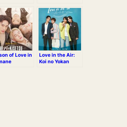
son of Love in
Love in the Air:
mane
Koi no Yokan