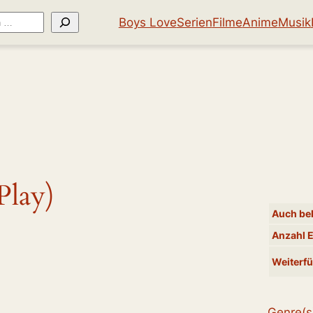
Boys Love
Serien
Filme
Anime
Musik
lay)
Auch bek
Anzahl 
Weiterfü
Genre(s