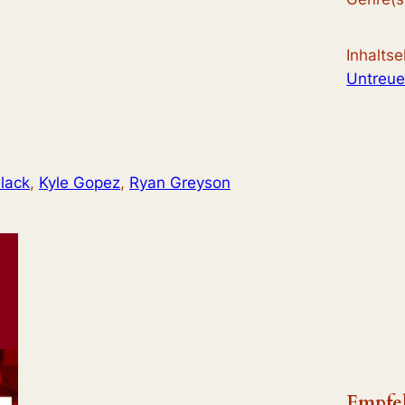
Inhalts
Untreu
Black
, 
Kyle Gopez
, 
Ryan Greyson
Empfe