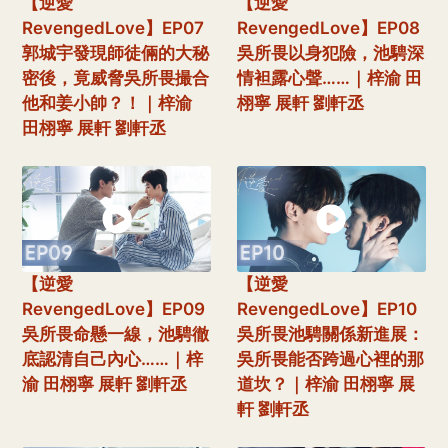
【逆愛
【逆愛
RevengedLove】EP07
RevengedLove】EP08
郭城宇發現師徒倆的大秘
吳所畏以身犯險，池騁深
密後，竟威脅吳所畏撮合
情袒露心聲……｜梓渝 田
他和姜小帥？！｜梓渝
栩寧 展軒 劉軒丞
田栩寧 展軒 劉軒丞
【逆愛
【逆愛
RevengedLove】EP09
RevengedLove】EP10
吳所畏命懸一線，池騁徹
吳所畏池騁關係新進展：
底認清自己內心……｜梓
吳所畏能否跨過心裡的那
渝 田栩寧 展軒 劉軒丞
道坎？｜梓渝 田栩寧 展
軒 劉軒丞