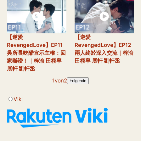
【逆愛
【逆愛
RevengedLove】EP11
RevengedLove】EP12
吳所畏吃醋宣示主權：回
兩人終於深入交流｜梓渝
家辦證！｜梓渝 田栩寧
田栩寧 展軒 劉軒丞
展軒 劉軒丞
1
von
2
Folgende
Viki