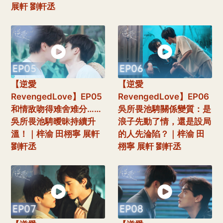
展軒 劉軒丞
【逆愛
【逆愛
RevengedLove】EP05
RevengedLove】EP06
和情敌吻得难舍难分……
吳所畏池騁關係變質：是
吳所畏池騁曖昧持續升
浪子先動了情，還是設局
溫！｜梓渝 田栩寧 展軒
的人先淪陷？｜梓渝 田
劉軒丞
栩寧 展軒 劉軒丞