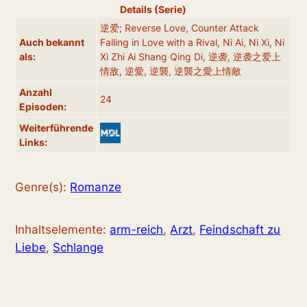
Details (Serie)
逆爱; Reverse Love, Counter Attack
Auch bekannt
Falling in Love with a Rival, Ni Ai, Ni Xi, Ni
als:
Xi Zhi Ai Shang Qing Di, 逆袭, 逆袭之爱上
情敌, 逆愛, 逆襲, 逆襲之愛上情敵
Anzahl
24
Episoden:
Weiterführende
Links:
Genre(s):
Romanze
Inhaltselemente:
arm-reich
,
Arzt
,
Feindschaft zu
Liebe
,
Schlange