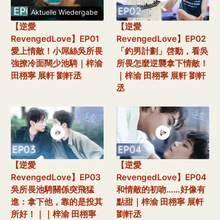
Aktuelle Wiedergabe
【逆愛
【逆愛
RevengedLove】EP01
RevengedLove】EP02
愛上情敵！小屌絲吳所畏
「釣男計劃」啓動，看吳
強撩冷面闊少池騁｜梓渝
所畏怎麼逆襲拿下情敵！
田栩寧 展軒 劉軒丞
｜梓渝 田栩寧 展軒 劉軒
丞
【逆愛
【逆愛
RevengedLove】EP03
RevengedLove】EP04
吳所畏池騁關係突飛猛
和情敵的初吻……好像有
進：拿下他，靠的是投其
點甜｜梓渝 田栩寧 展軒
所好！｜｜梓渝 田栩寧
劉軒丞