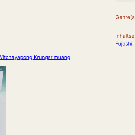
Genre(s
Inhalts
Fujoshi
,
Witchayapong Krungsrimuang