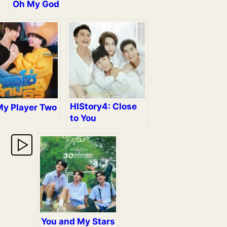
Oh My God
HIStory4: Close
My Player Two
to You
You and My Stars