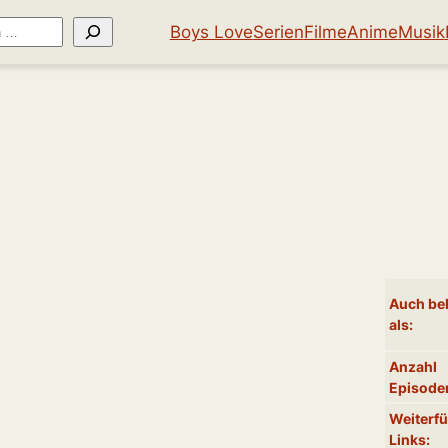
Boys Love
Serien
Filme
Anime
Musik
Auch be
als:
Anzahl
Episode
Weiterf
Links: