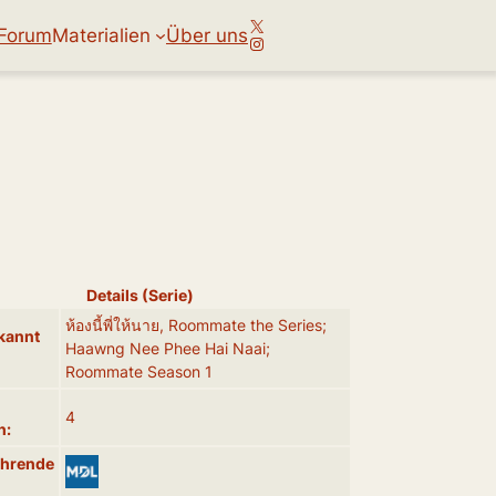
X
Forum
Materialien
Über uns
Instagram
Details (Serie)
ห้องนี้พี่ให้นาย, Roommate the Series;
kannt
Haawng Nee Phee Hai Naai;
Roommate Season 1
4
n:
ührende