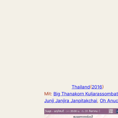
Thailand
(
2016
)
Mit:
Big Thanakorn Kuljarassombat
Junji Janjira Janpitakchai
, 
Oh Anuc