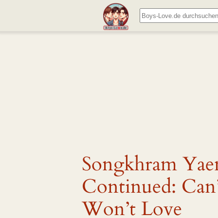
Zum
Suchen
Inhalt
springen
Songkhram Yaen
Continued: Can’
Won’t Love