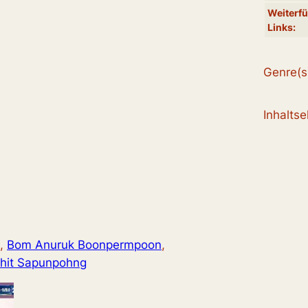
Weiterf
Links:
Genre(s
Inhalts
, 
Bom Anuruk Boonpermpoon
, 
hit Sapunpohng