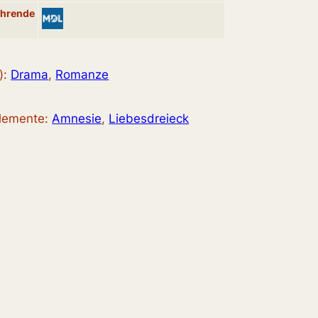
ührende
):
Drama
, 
Romanze
elemente:
Amnesie
, 
Liebesdreieck