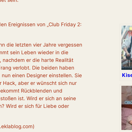
t sein.
den Ereignissen von „Club Friday 2:
n die letzten vier Jahre vergessen
immt sein Leben wieder in die
, nachdem er die harte Realität
 Frang verlobt. Die beiden haben
Kis
nun einen Designer einstellen. Sie
ür Hack, aber er wünscht sich nur
 bekommt Rückblenden und
stoßen ist. Wird er sich an seine
? Wird er sich für Liebe oder
.eklablog.com)