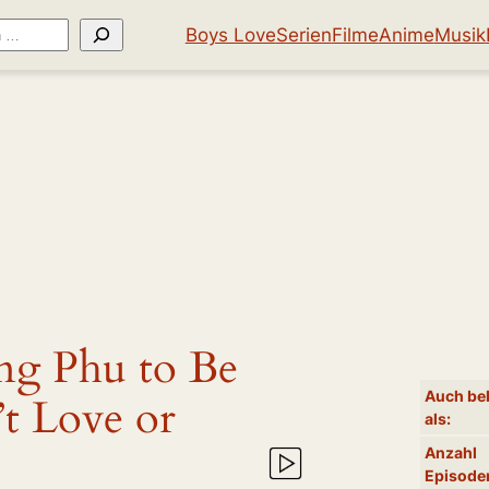
Boys Love
Serien
Filme
Anime
Musik
g Phu to Be
Auch be
t Love or
als:
Anzahl
Episode