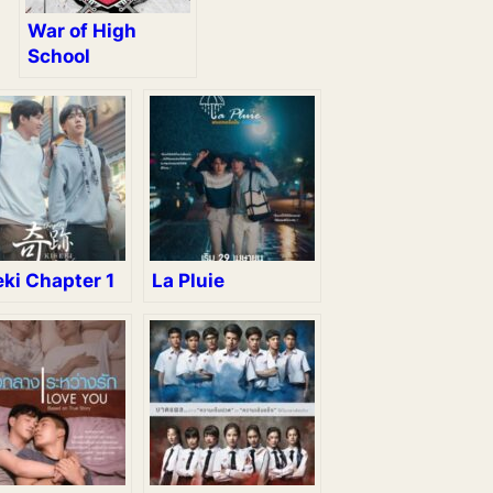
War of High
School
eki Chapter 1
La Pluie