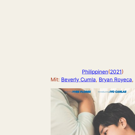
Philippinen
(
2021
)
Mit:
Beverly Cumla
, 
Bryan Royeca
, 