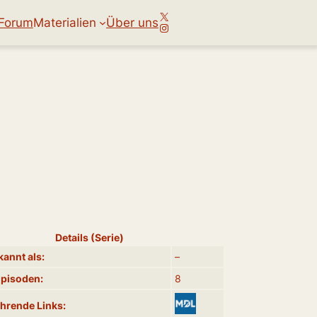
X
Forum
Materialien
Über uns
Instagram
Details (Serie)
annt als:
–
Episoden:
8
hrende Links: