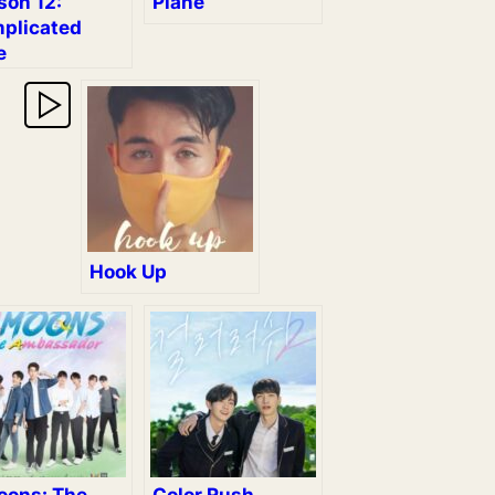
son 12:
Plane
plicated
e
Hook Up
oons: The
Color Rush