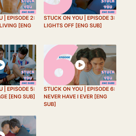
 | EPISODE 2:
STUCK ON YOU | EPISODE 3:
LIVING [ENG
LIGHTS OFF [ENG SUB]
 | EPISODE 5:
STUCK ON YOU | EPISODE 6:
GE [ENG SUB]
NEVER HAVE I EVER [ENG
SUB]