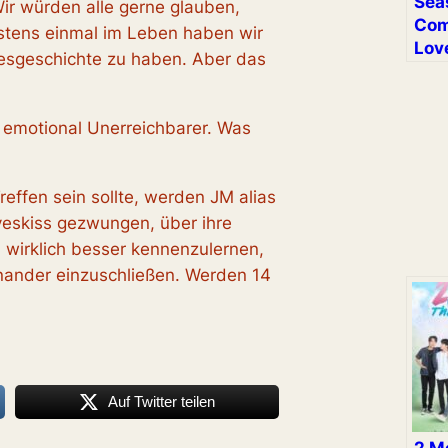
Sea
Wir würden alle gerne glauben,
Com
tens einmal im Leben haben wir
Lov
besgeschichte zu haben. Aber das
n emotional Unerreichbarer. Was
effen sein sollte, werden JM alias
veskiss gezwungen, über ihre
 wirklich besser kennenzulernen,
inander einzuschließen. Werden 14
Auf Twitter teilen
2 M