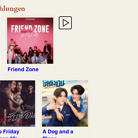
hlungen
Friend Zone
b Friday
A Dog and a