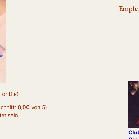
Empfe
 or Die)
chnitt:
0,00
von 5
)
t sein.
Clu