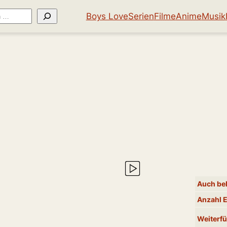
Boys Love
Serien
Filme
Anime
Musik
Auch bek
Anzahl 
Weiterfü