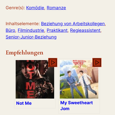
Genre(s):
Komödie
,
Romanze
Inhaltselemente:
Beziehung von Arbeitskollegen
,
Büro
,
Filmindustrie
,
Praktikant
,
Regieassistent
,
Senior-Junior-Beziehung
Empfehlungen
My Sweetheart
Not Me
Jom