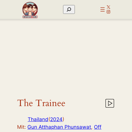
Zum
X
Suchen
Inhalt
Instagram
springen
The Trainee
Thailand
(
2024
)
Mit:
Gun Atthaphan Phunsawat
,
Off