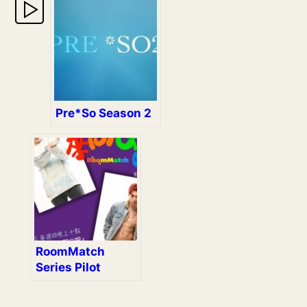
Pre*So Season 2
RoomMatch
Series Pilot