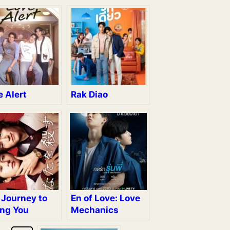
 Alert
Rak Diao
 Journey to
En of Love: Love
ing You
Mechanics