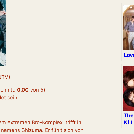
Love
NTV)
chnitt:
0,00
von 5
)
t sein.
The
Kill
em extremen Bro-Komplex, trifft in
namens Shizuma. Er fühlt sich von