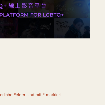
erliche Felder sind mit
*
markiert