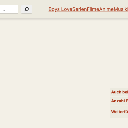
Boys Love
Serien
Filme
Anime
Musik
Auch bek
Anzahl 
Weiterfü