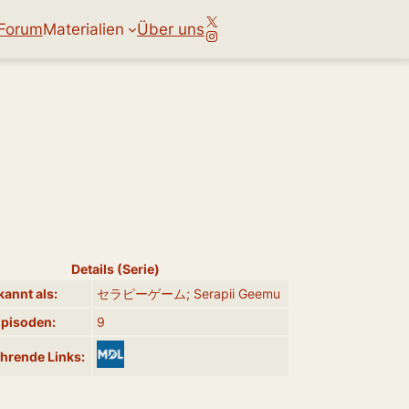
X
Forum
Materialien
Über uns
Instagram
Details (Serie)
annt als:
セラピーゲーム; Serapii Geemu
Episoden:
9
hrende Links: