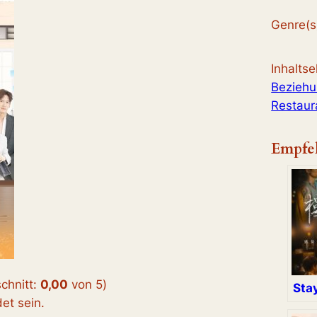
Genre(s
Inhalts
Bezieh
Restaur
Empfe
chnitt:
0,00
von 5
)
Stay
t sein.