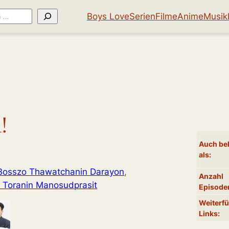
Boys Love
Serien
Filme
Anime
Musik
!
Auch be
als:
Bosszo Thawatchanin Darayon
, 
Anzahl
 Toranin Manosudprasit
Episode
Weiterf
Links: