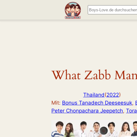
Zum
Suchen
Inhalt
springen
What Zabb Man
Thailand
(
2022
)
Mit:
Bonus Tanadech Deeseesuk
, 
Peter Chonpachara Jeepetch
, 
Tora