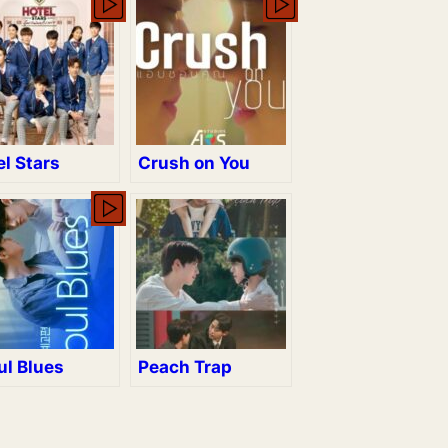
l Stars
Crush on You
ul Blues
Peach Trap