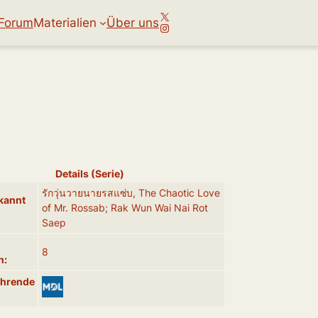
X
Forum
Materialien
Über uns
Instagram
Details (Serie)
รักวุ่นวายนายรสแซ่บ, The Chaotic Love
kannt
of Mr. Rossab; Rak Wun Wai Nai Rot
Saep
8
n:
ührende