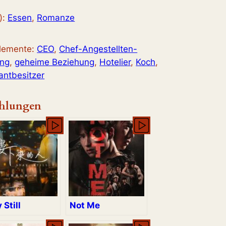
):
Essen
, 
Romanze
elemente:
CEO
, 
Chef-Angestellten-
ung
, 
geheime Beziehung
, 
Hotelier
, 
Koch
, 
antbesitzer
hlungen
 Still
Not Me