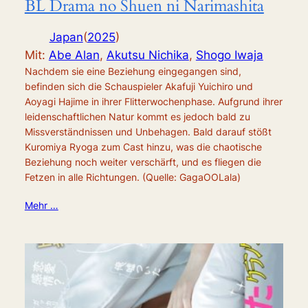
BL Drama no Shuen ni Narimashita
Japan
(
2025
)
Mit:
Abe Alan
,
Akutsu Nichika
,
Shogo Iwaja
Nachdem sie eine Beziehung eingegangen sind,
befinden sich die Schauspieler Akafuji Yuichiro und
Aoyagi Hajime in ihrer Flitterwochenphase. Aufgrund ihrer
leidenschaftlichen Natur kommt es jedoch bald zu
Missverständnissen und Unbehagen. Bald darauf stößt
Kuromiya Ryoga zum Cast hinzu, was die chaotische
Beziehung noch weiter verschärft, und es fliegen die
Fetzen in alle Richtungen. (Quelle: GagaOOLala)
Mehr …