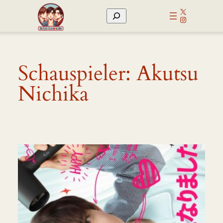
Zum
X
Suchen
Inhalt
Instagram
springen
Schauspieler:
Akutsu
Nichika