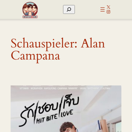
Zum
X
Suchen
Inhalt
Instagram
springen
Schauspieler:
Alan
Campana