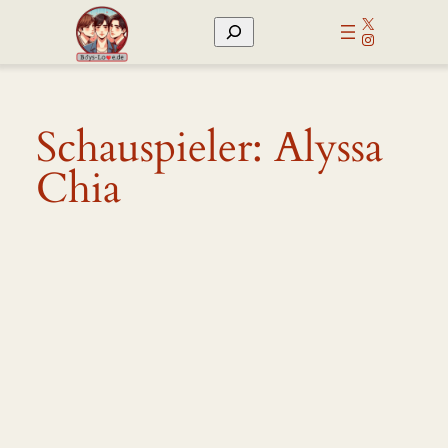
Zum
X
Suchen
Inhalt
Instagram
springen
Schauspieler:
Alyssa
Chia