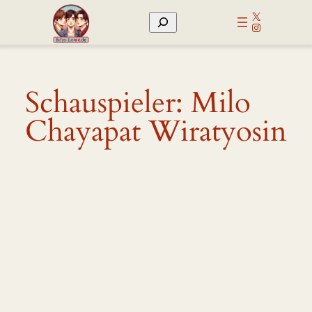
Zum
X
Suchen
Inhalt
Instagram
springen
Schauspieler:
Milo
Chayapat Wiratyosin