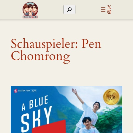
Zum
X
Suchen
Inhalt
Instagram
springen
Schauspieler:
Pen
Chomrong