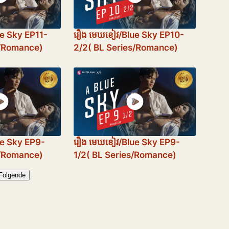
ue Sky EP11-
រឿង​ មេឃខៀវ/Blue Sky EP10-
s/Romance)
2/2( BL Series/Romance)
ue Sky EP9-
រឿង​ មេឃខៀវ/Blue Sky EP9-
s/Romance)
1/2( BL Series/Romance)
Folgende