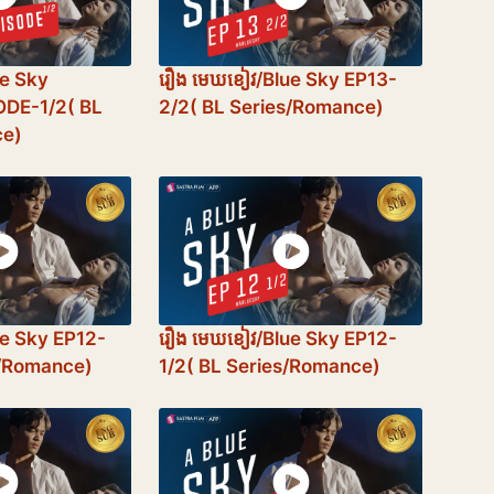
ue Sky
រឿង​ មេឃខៀវ/Blue Sky EP13-
ODE-1/2( BL
2/2( BL Series/Romance)
ce)
ue Sky EP12-
រឿង​ មេឃខៀវ/Blue Sky EP12-
s/Romance)
1/2( BL Series/Romance)