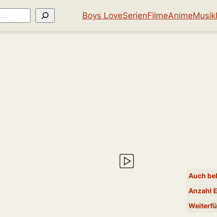
Boys Love
Serien
Filme
Anime
Musik
Auch bek
Anzahl 
Weiterfü