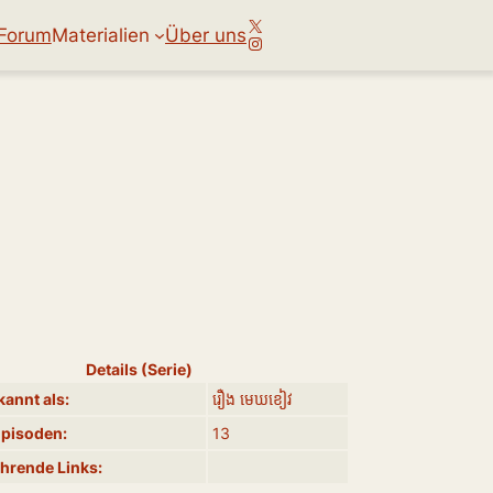
X
Forum
Materialien
Über uns
Instagram
Details (Serie)
annt als:
រឿង​ មេឃខៀវ
Episoden:
13
hrende Links: