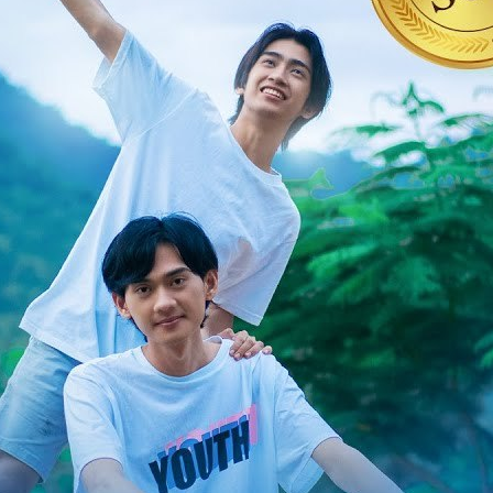
hlungen
Naughty Babe
Check Out