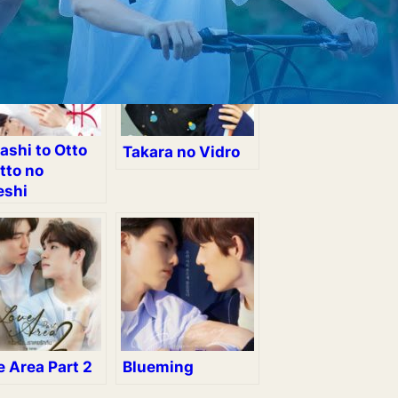
ashi to Otto
Takara no Vidro
tto no
eshi
e Area Part 2
Blueming