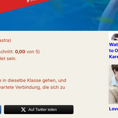
stra)
Wat
to O
chnitt:
0,00
von 5
)
Kar
t sein.
e in dieselbe Klasse gehen, und
artete Verbindung, die sich zu
Lov
Auf Twitter teilen