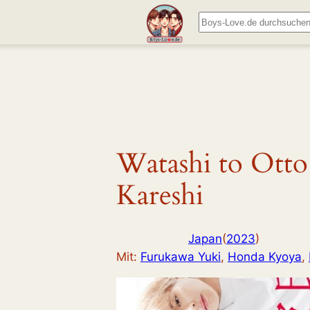
Zum
Suchen
Inhalt
springen
Watashi to Otto
Kareshi
Japan
(
2023
)
Mit:
Furukawa Yuki
, 
Honda Kyoya
, 