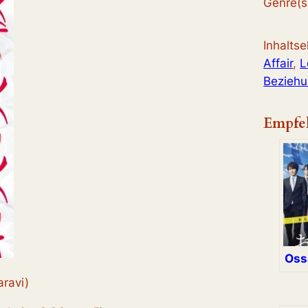
Genre(s
Inhalts
Affair
, 
L
Bezieh
Empfe
Oss
ravi)