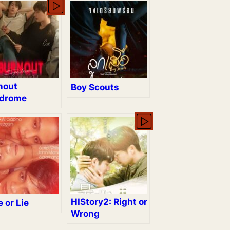
nout
Boy Scouts
drome
HIStory2: Right or
 or Lie
Wrong