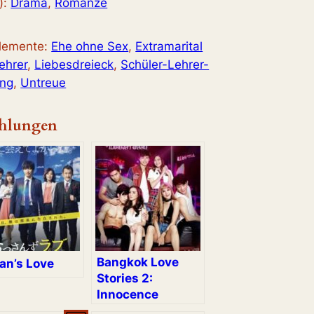
):
Drama
, 
Romanze
elemente:
Ehe ohne Sex
, 
Extramarital
ehrer
, 
Liebesdreieck
, 
Schüler-Lehrer-
ung
, 
Untreue
hlungen
Bangkok Love
an’s Love
Stories 2:
Innocence