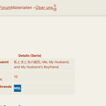
X
Forum
Materialien
Über uns
Instagram
Details (Serie)
kannt
私と夫と夫の彼氏; Me, My Husband,
and My Husband's Boyfriend
10
n:
ührende