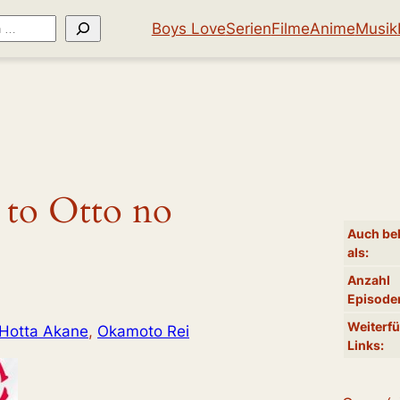
Boys Love
Serien
Filme
Anime
Musik
 to Otto no
Auch be
als:
Anzahl
Episode
Weiterf
Hotta Akane
, 
Okamoto Rei
Links: