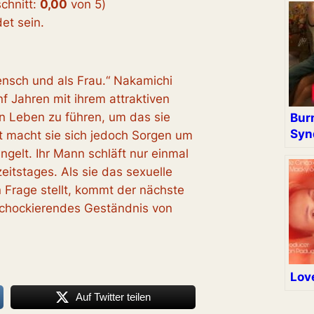
chnitt:
0,00
von 5
)
t sein.
ensch und als Frau.“ Nakamichi
ünf Jahren mit ihrem attraktiven
ein Leben zu führen, um das sie
Bur
Syn
t macht sie sich jedoch Sorgen um
angelt. Ihr Mann schläft nur einmal
eitstages. Als sie das sexuelle
 Frage stellt, kommt der nächste
schockierendes Geständnis von
Love
Auf Twitter teilen