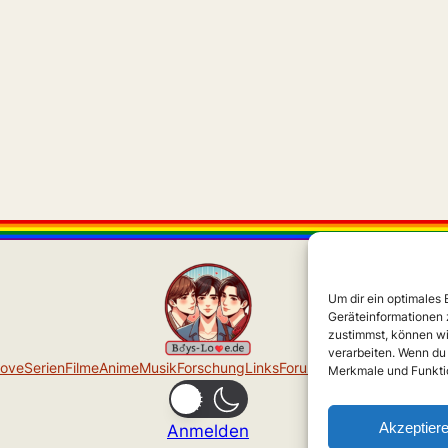
Um dir ein optimales
Geräteinformationen 
zustimmst, können wi
verarbeiten. Wenn du
Love
Serien
Filme
Anime
Musik
Forschung
Links
Forum
Über uns
Impressu
Merkmale und Funktio
Akzeptier
Anmelden