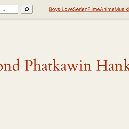
Boys Love
Serien
Filme
Anime
Musik
ond Phatkawin Hank