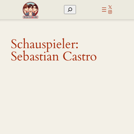
Zum
X
Suchen
Inhalt
Instagram
springen
Schauspieler:
Sebastian Castro