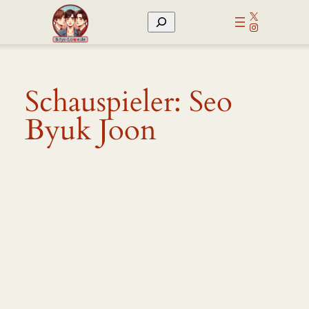
Zum
X
Suchen
Inhalt
Instagram
springen
Schauspieler:
Seo
Byuk Joon