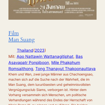
Film
Man Suang
Thailand
(
2023
)
Mit:
Apo Nattawin Wattanagitiphat
,
Bas
Asavapatr Ponpiboon
,
Mile Phakphum
Romsaithong
,
Tong Thanayut Thakoonauttaya
Khem und Wan, zwei junge Männer aus Chachoengsao,
machen sich auf die Suche nach der Wahrheit, die im
Man Suang, dem luxuriösesten und geheimnisvollsten
Vergnügungsclub Siams, verborgen ist. Hinter dem
Vorhang versammeln sich Menschen, um politische
Verhandlungen während des Endes der Herrschaft von