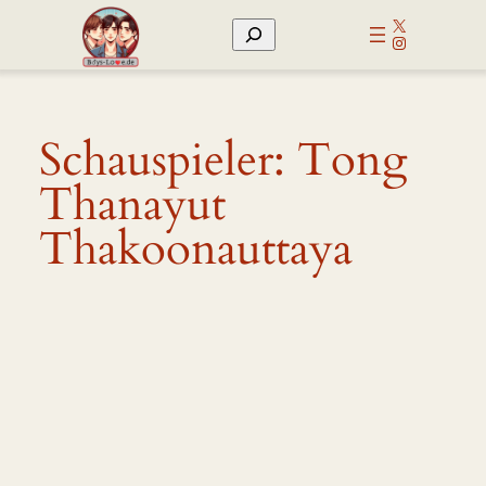
Zum
X
Suchen
Inhalt
Instagram
springen
Schauspieler:
Tong
Thanayut
Thakoonauttaya