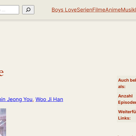
Boys Love
Serien
Filme
Anime
Musik
e
Auch be
als:
Anzahl
hin Jeong You
, 
Woo Ji Han
Episode
Weiterf
Links: