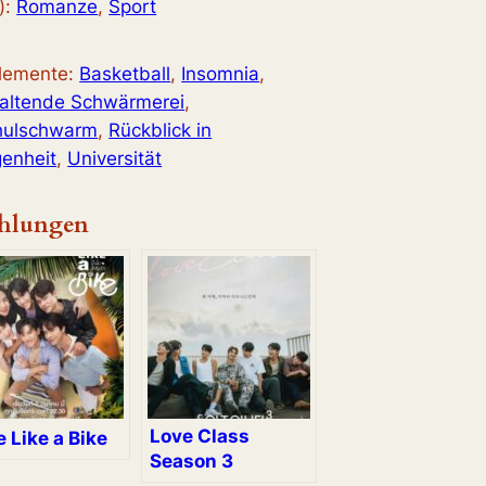
):
Romanze
, 
Sport
elemente:
Basketball
, 
Insomnia
, 
altende Schwärmerei
, 
hulschwarm
, 
Rückblick in
enheit
, 
Universität
hlungen
Love Class
 Like a Bike
Season 3