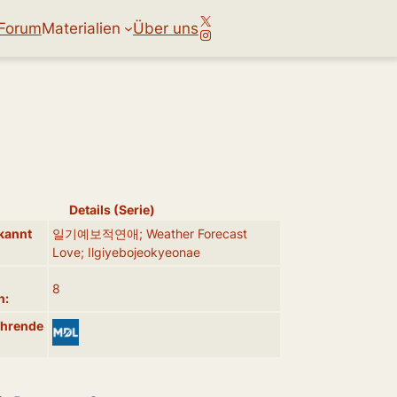
X
Forum
Materialien
Über uns
Instagram
Details (Serie)
kannt
일기예보적연애; Weather Forecast
Love; Ilgiyebojeokyeonae
8
n:
ührende