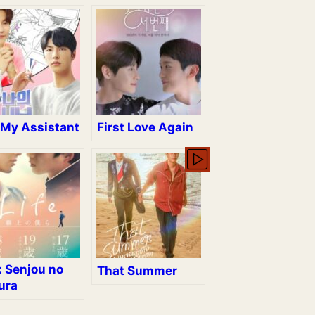
 My Assistant
First Love Again
: Senjou no
That Summer
ura