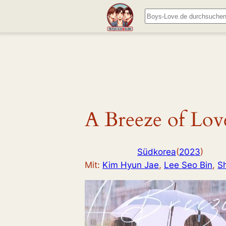
Zum
Suchen
Inhalt
springen
A Breeze of Lov
Südkorea
(
2023
)
Mit:
Kim Hyun Jae
, 
Lee Seo Bin
, 
S