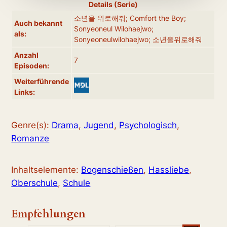
Details (Serie)
소년을 위로해줘; Comfort the Boy;
Auch bekannt
Sonyeoneul Wilohaejwo;
als:
Sonyeoneulwilohaejwo; 소년을위로해줘
Anzahl
7
Episoden:
Weiterführende
Links:
Genre(s):
Drama
,
Jugend
,
Psychologisch
,
Romanze
Inhaltselemente:
Bogenschießen
,
Hassliebe
,
Oberschule
,
Schule
Empfehlungen