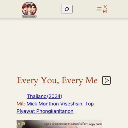
Zum
X
Suchen
Inhalt
Instagram
springen
Every You, Every Me
Thailand
(
2024
)
Mit:
Mick Monthon Viseshsin
,
Top
Piyawat Phongkanitanon