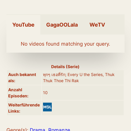
YouTube
GagaOOLala
WeTV
No videos found matching your query.
Details (Serie)
Auch bekannt
ทุกๆ เธอที่รัก; Every U the Series, Thuk
als:
Thuk Thoe Thi Rak
Anzahl
10
Episoden:
Weiterführende
Links:
Genre(s):
Drama
,
Romanze