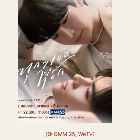
(© GMM 25, WeTV)