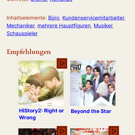
Inhaltselemente:
Büro
,
Kundenservicemitarbeiter
,
Mechaniker
,
mehrere Hauptfiguren
,
Musiker
,
Schauspieler
Empfehlungen
HIStory2: Right or
Beyond the Star
Wrong