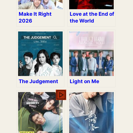
Make It Right
Love at the End of
2026
the World
The Judgement
Light on Me