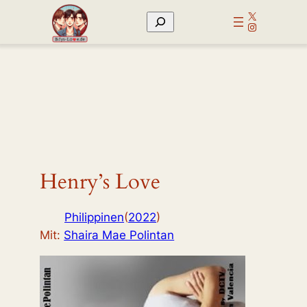
Zum
X
Suchen
Inhalt
Instagram
springen
Henry’s Love
Philippinen
(
2022
)
Mit:
Shaira Mae Polintan