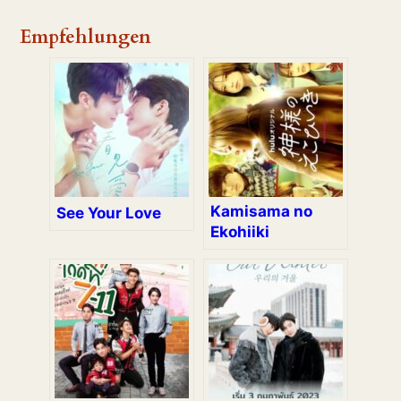
Empfehlungen
Kamisama no
See Your Love
Ekohiiki