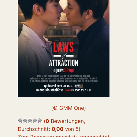
(© GMM One)
(
0
Bewertungen,
Durchschnitt:
0,00
von 5
)