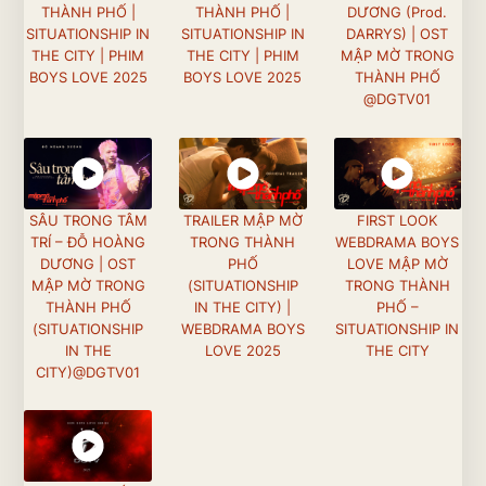
THÀNH PHỐ |
THÀNH PHỐ |
DƯƠNG (Prod.
SITUATIONSHIP IN
SITUATIONSHIP IN
DARRYS) | OST
THE CITY | PHIM
THE CITY | PHIM
MẬP MỜ TRONG
BOYS LOVE 2025
BOYS LOVE 2025
THÀNH PHỐ
@DGTV01
SÂU TRONG TÂM
TRAILER MẬP MỜ
FIRST LOOK
TRÍ – ĐỖ HOÀNG
TRONG THÀNH
WEBDRAMA BOYS
DƯƠNG | OST
PHỐ
LOVE MẬP MỜ
MẬP MỜ TRONG
(SITUATIONSHIP
TRONG THÀNH
THÀNH PHỐ
IN THE CITY) |
PHỐ –
(SITUATIONSHIP
WEBDRAMA BOYS
SITUATIONSHIP IN
IN THE
LOVE 2025
THE CITY
CITY)@DGTV01