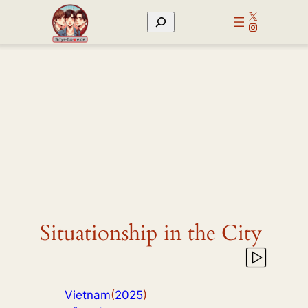
Zum
X
Suchen
Inhalt
Instagram
springen
Situationship in the City
Vietnam
(
2025
)