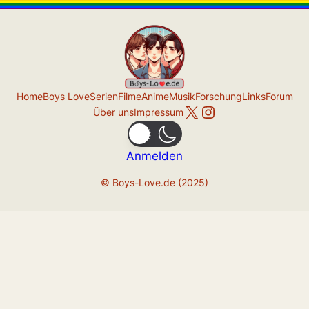
Home
Boys Love
Serien
Filme
Anime
Musik
Forschung
Links
Forum
X
Instagram
Über uns
Impressum
Anmelden
© Boys-Love.de (2025)