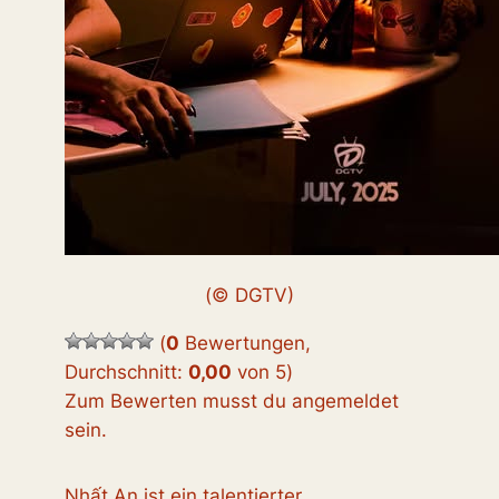
(© DGTV)
(
0
Bewertungen,
Durchschnitt:
0,00
von 5
)
Zum Bewerten musst du angemeldet
sein.
Nhất An ist ein talentierter,