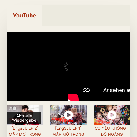
YouTube
Aktuelle
Wiedergabe
[Engsub EP.2]
[EngSub EP.1]
CÓ YÊU KHÔNG –
MẬP MỜ TRONG
MẬP MỜ TRONG
ĐỖ HOÀNG