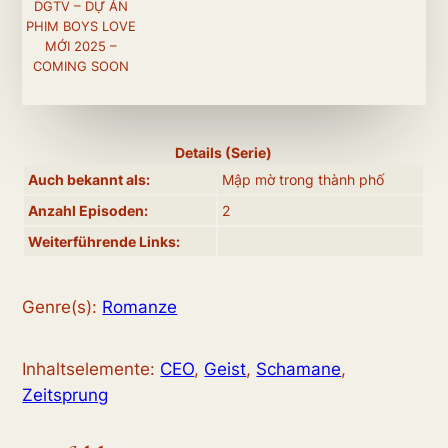
DGTV – DỰ ÁN
PHIM BOYS LOVE
MỚI 2025 –
COMING SOON
Details (Serie)
Auch bekannt als:
Mập mờ trong thành phố
Anzahl Episoden:
2
Weiterführende Links:
Genre(s):
Romanze
Inhaltselemente:
CEO
,
Geist
,
Schamane
,
Zeitsprung