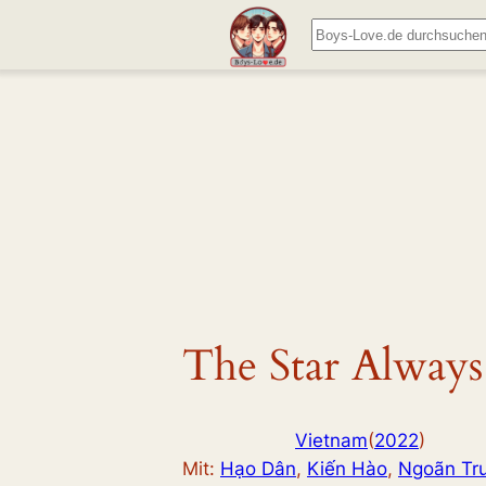
Zum
Suchen
Inhalt
springen
The Star Alway
Vietnam
(
2022
)
Mit:
Hạo Dân
, 
Kiến Hào
, 
Ngoãn Tr