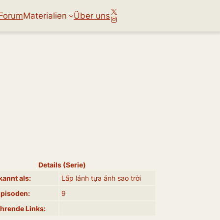
X
Forum
Materialien
Über uns
Instagram
Details (Serie)
annt als:
Lấp lánh tựa ánh sao trời
Episoden:
9
hrende Links: