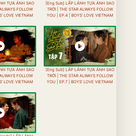
ÁNH TỰA ÁNH SAO
[Eng Sub] LẤP LÁNH TỰA ÁNH SAO
R ALWAYS FOLLOW
TRỜI | THE STAR ALWAYS FOLLOW
YS’ LOVE VIETNAM
YOU | EP.4 | BOYS’ LOVE VIETNAM
ÁNH TỰA ÁNH SAO
[Eng Sub] LẤP LÁNH TỰA ÁNH SAO
R ALWAYS FOLLOW
TRỜI | THE STAR ALWAYS FOLLOW
YS’ LOVE VIETNAM
YOU | EP.7 | BOYS’ LOVE VIETNAM