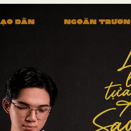
Genre(s
Inhalts
Empfe
Love