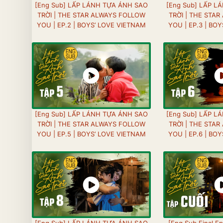
[Eng Sub] LẤP LÁNH TỰA ÁNH SAO
[Eng Sub] LẤP L
TRỜI | THE STAR ALWAYS FOLLOW
TRỜI | THE STA
YOU | EP.2 | BOYS’ LOVE VIETNAM
YOU | EP.3 | BO
[Eng Sub] LẤP LÁNH TỰA ÁNH SAO
[Eng Sub] LẤP L
TRỜI | THE STAR ALWAYS FOLLOW
TRỜI | THE STA
YOU | EP.5 | BOYS’ LOVE VIETNAM
YOU | EP.6 | BO