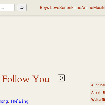
Boys Love
Serien
Filme
Anime
Musik
s Follow You
Auch bek
Anzahl 
Weiterfü
ương
, 
Thế Bằng