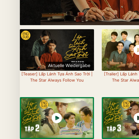
Aktuelle Wiedergabe
[Teaser] Lấp Lánh Tựa Ánh Sao Trời |
[Trailer] Lấp Lánh
The Star Always Follow You
The Star Alwa