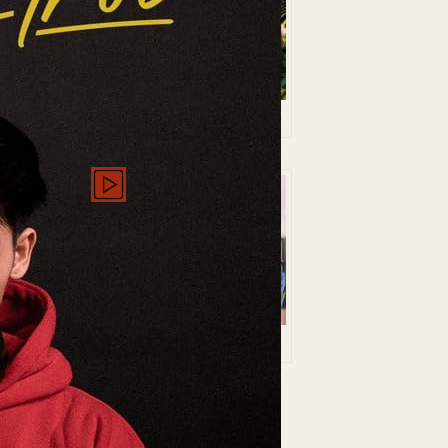
ove Song for
Love Like a Bike
Beloved
You a
Light on Me
usand Times