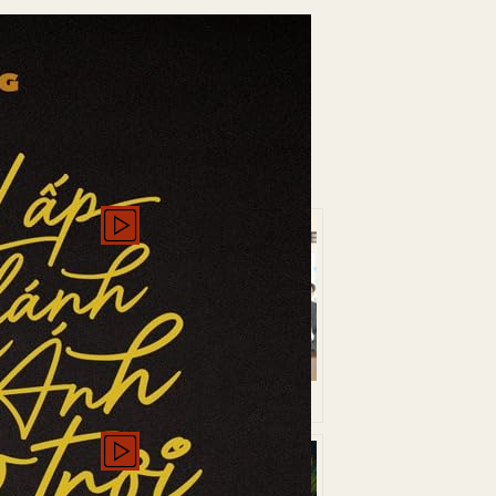
):
Romanze
elemente:
Landleben
hlungen
 Bill
What Zabb Man!