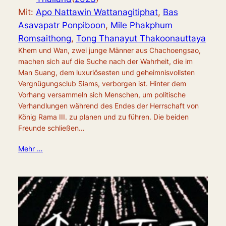
Mit:
Apo Nattawin Wattanagitiphat
,
Bas
Asavapatr Ponpiboon
,
Mile Phakphum
Romsaithong
,
Tong Thanayut Thakoonauttaya
Khem und Wan, zwei junge Männer aus Chachoengsao,
machen sich auf die Suche nach der Wahrheit, die im
Man Suang, dem luxuriösesten und geheimnisvollsten
Vergnügungsclub Siams, verborgen ist. Hinter dem
Vorhang versammeln sich Menschen, um politische
Verhandlungen während des Endes der Herrschaft von
König Rama III. zu planen und zu führen. Die beiden
Freunde schließen…
Mehr …