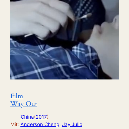
Film
Way Out
China
(
2017
)
Mit:
Anderson Cheng
,
Jay Julio