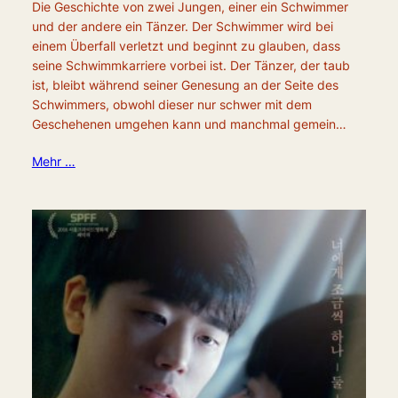
Die Geschichte von zwei Jungen, einer ein Schwimmer
und der andere ein Tänzer. Der Schwimmer wird bei
einem Überfall verletzt und beginnt zu glauben, dass
seine Schwimmkarriere vorbei ist. Der Tänzer, der taub
ist, bleibt während seiner Genesung an der Seite des
Schwimmers, obwohl dieser nur schwer mit dem
Geschehenen umgehen kann und manchmal gemein…
Mehr …