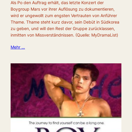
Als Po den Auftrag erhält, das letzte Konzert der
Boygroup Mars vor ihrer Auflösung zu dokumentieren,
wird er ungewollt zum engsten Vertrauten von Anführer
Thame. Thame steht kurz davor, sein Debüt in Südkorea
zu geben, und will den Rest der Gruppe zurücklassen,
inmitten von Missverständnissen. (Quelle: MyDramaList)
Mehr …