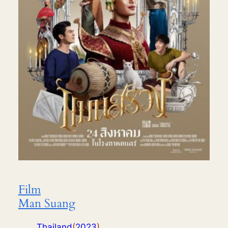
Film
Man Suang
Thailand
(
2023
)