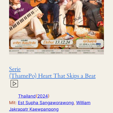
Serie
(ThamePo) Heart That Skips a Beat
Thailand
(
2024
)
Mit:
Est Supha Sangaworawong
,
William
Jakrapatr Kaewpanpong